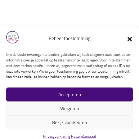
Over ons
Beheer toestemming
Contact
Privacyverklaring
Om de beste ervaringen te bieden, gebruiken wij technologieën zoals cookies om
Huishoudelijk reglement
informatie over je apparaat op te slaan en/of te raadplegen. Door in te stemmen
met deze technologieën kunnen wij gegevens zoals surfgedrag of unieke ID's op
deze site verwerken. Als je geen toestemming geeft of uw toestemming intrekt,
Instagram
Facebook
LinkedIn
kan dit een nadelige invloed hebben op bepaalde functies en mogelijkheden.
Accepteren
Weigeren
Bekijk voorkeuren
HattemCentraal © 2026. Alle rechten voorbehouden.
Privacyverklaring HattemCentraal