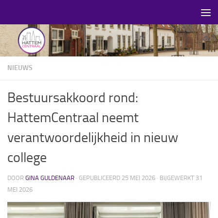
Skip to content
NIEUWS
Bestuursakkoord rond:
HattemCentraal neemt
verantwoordelijkheid in nieuw
college
DOOR
GINA GULDENAAR
· GEPUBLICEERD
25 MEI 2026
· BIJGEWERKT
31
MEI 2026