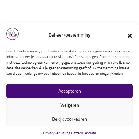
Over ons
Beheer toestemming
Contact
Privacyverklaring
Om de beste ervaringen te bieden, gebruiken wij technologieën zoals cookies om
Huishoudelijk reglement
informatie over je apparaat op te slaan en/of te raadplegen. Door in te stemmen
met deze technologieën kunnen wij gegevens zoals surfgedrag of unieke ID's op
deze site verwerken. Als je geen toestemming geeft of uw toestemming intrekt,
Instagram
Facebook
LinkedIn
kan dit een nadelige invloed hebben op bepaalde functies en mogelijkheden.
Accepteren
Weigeren
Bekijk voorkeuren
HattemCentraal © 2026. Alle rechten voorbehouden.
Privacyverklaring HattemCentraal