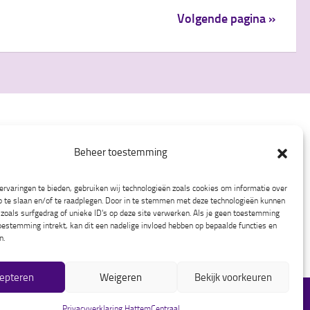
Volgende pagina »
Instagram
Facebook
LinkedIn
Beheer toestemming
rvaringen te bieden, gebruiken wij technologieën zoals cookies om informatie over
p te slaan en/of te raadplegen. Door in te stemmen met deze technologieën kunnen
zoals surfgedrag of unieke ID's op deze site verwerken. Als je geen toestemming
oestemming intrekt, kan dit een nadelige invloed hebben op bepaalde functies en
n.
epteren
Weigeren
Bekijk voorkeuren
Privacyverklaring HattemCentraal