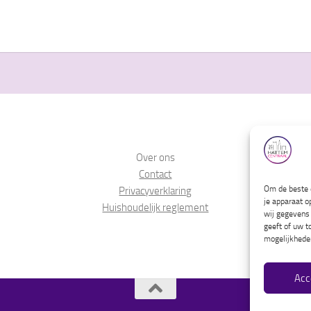
Over ons
Contact
Om de beste e
Privacyverklaring
je apparaat o
Huishoudelijk reglement
wij gegevens 
geeft of uw t
mogelijkhede
Acc