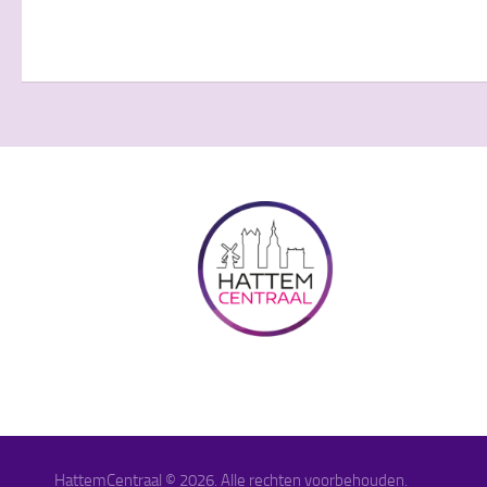
HattemCentraal © 2026. Alle rechten voorbehouden.