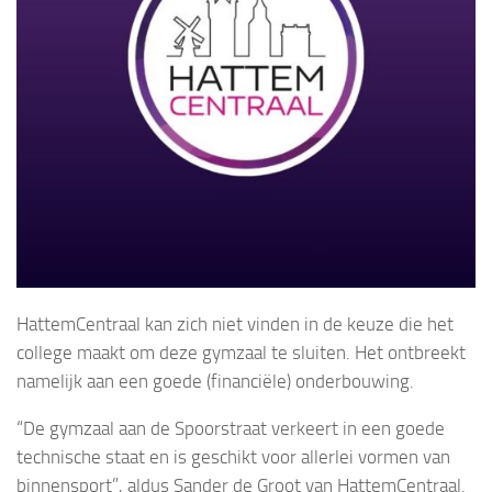
HattemCentraal kan zich niet vinden in de keuze die het
college maakt om deze gymzaal te sluiten. Het ontbreekt
namelijk aan een goede (financiële) onderbouwing.
“De gymzaal aan de Spoorstraat verkeert in een goede
technische staat en is geschikt voor allerlei vormen van
binnensport”, aldus Sander de Groot van HattemCentraal.