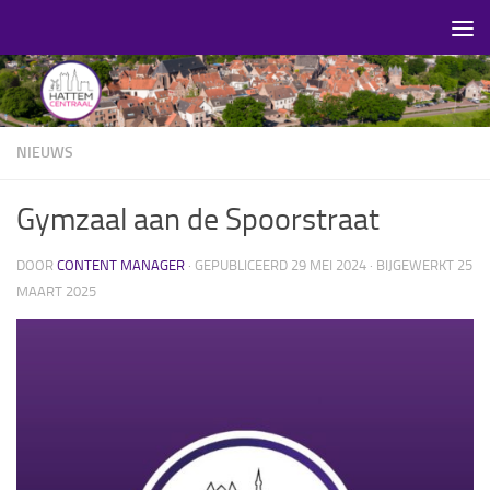
Skip to content
NIEUWS
Gymzaal aan de Spoorstraat
DOOR
CONTENT MANAGER
· GEPUBLICEERD
29 MEI 2024
· BIJGEWERKT
25
MAART 2025