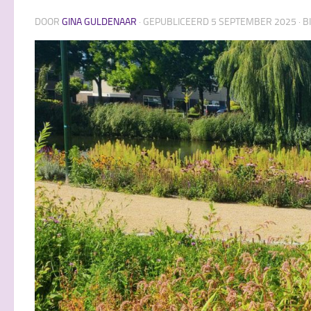
DOOR
GINA GULDENAAR
· GEPUBLICEERD
5 SEPTEMBER 2025
· 