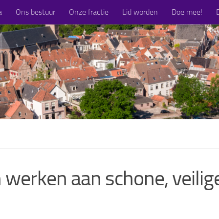
a
Ons bestuur
Onze fractie
Lid worden
Doe mee!
werken aan schone, veilige