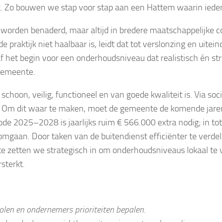
k. Zo bouwen we stap voor stap aan een Hattem waarin iederee
 worden benaderd, maar altijd in bredere maatschappelijke 
raktijk niet haalbaar is, leidt dat tot verslonzing en uitein
af het begin voor een onderhoudsniveau dat realistisch én struc
 gemeente.
choon, veilig, functioneel en van goede kwaliteit is. Via so
 Om dit waar te maken, moet de gemeente de komende jaren
ode 2025–2028 is jaarlijks ruim € 566.000 extra nodig; in to
 omgaan. Door taken van de buitendienst efficiënter te verde
te zetten we strategisch in om onderhoudsniveaus lokaal te v
sterkt.
len en ondernemers prioriteiten bepalen.