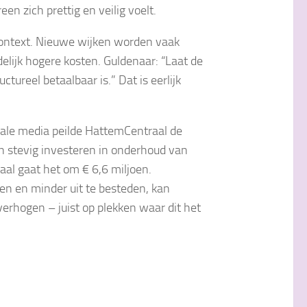
n zich prettig en veilig voelt.
context. Nieuwe wijken worden vaak
delijk hogere kosten. Guldenaar: “Laat de
tureel betaalbaar is.” Dat is eerlijk
ciale media peilde HattemCentraal de
 stevig investeren in onderhoud van
taal gaat het om € 6,6 miljoen.
len en minder uit te besteden, kan
erhogen – juist op plekken waar dit het