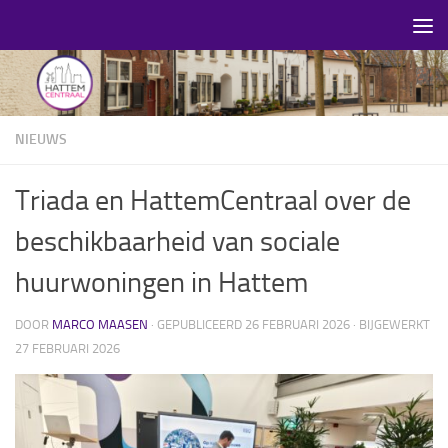
Skip to content
NIEUWS
Triada en HattemCentraal over de
beschikbaarheid van sociale
huurwoningen in Hattem
DOOR
MARCO MAASEN
· GEPUBLICEERD
26 FEBRUARI 2026
· BIJGEWERKT
27 FEBRUARI 2026